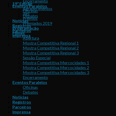
Encerramento
19ª Edição
Eventos Paralelos
Agradecimentos
Oficinas
Júri
Debates
Prêmios
Notícias
Premiados 2019
Registros
Programação
Parceiros
Filmes
Imprensa
Abertura
Mostra Competitiva Regional 1
Mostra Competitiva Regional 2
Mostra Competitiva Regional 3
Sessão Especial
Mostra Competitiva Mercocidades 1
Mostra Competitiva Mercocidades 2
Mostra Competitiva Mercocidades 3
Encerramento
Eventos Paralelos
Oficinas
Debates
Notícias
Registros
Parceiros
Imprensa