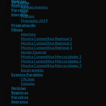
Notícias
19ª Edição
Registros
Agradecimentos
Parceiros
Júri
Imprensa
Prêmios
Premiados 2019
Programação
Filmes
Abertura
Mostra Competitiva Regional 1
Mostra Competitiva Regional 2
Mostra Competitiva Regional 3
Sessão Especial
Mostra Competitiva Mercocidades 1
Mostra Competitiva Mercocidades 2
Mostra Competitiva Mercocidades 3
Encerramento
Eventos Paralelos
Oficinas
Debates
Notícias
Registros
Parceiros
Imprensa