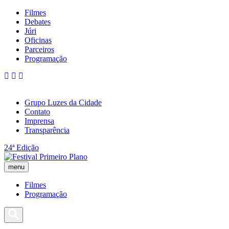
Filmes
Debates
Júri
Oficinas
Parceiros
Programação
Grupo Luzes da Cidade
Contato
Imprensa
Transparência
24ª Edição
menu
Filmes
Programação