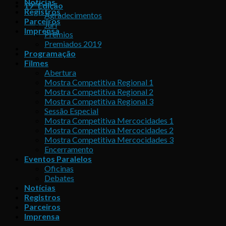
Notícias
19ª Edição
Registros
Agradecimentos
Parceiros
Júri
Imprensa
Prêmios
Premiados 2019
Programação
Filmes
Abertura
Mostra Competitiva Regional 1
Mostra Competitiva Regional 2
Mostra Competitiva Regional 3
Sessão Especial
Mostra Competitiva Mercocidades 1
Mostra Competitiva Mercocidades 2
Mostra Competitiva Mercocidades 3
Encerramento
Eventos Paralelos
Oficinas
Debates
Notícias
Registros
Parceiros
Imprensa